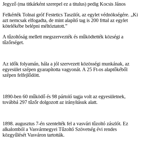
Jegyző (ma titkárként szerepel ez a titulus) pedig Kocsis János
Felkérték Tolnai gróf Festetics Taszilót, az egylet védnökségére. „Ki
azt nemcsak elfogadta, de mint alapító tag is 200 frttal az egylet
kötelékébe belépni méltóztatott.”
A tűzoltóság mellett megszervezték és működtették községi a
tűzőrséget.
Az idők folyamán, hála a jól szervezett közösségi munkának, az
egyesület szépen gyarapította vagyonát. A 25 Ft-os alaptőkéből
szépen felfejlődött.
1890-ben 60 működő és 98 pártoló tagja volt az egyesületnek,
továbbá 297 tűzőr dolgozott az irányításuk alatt.
1898. augusztus 7-én szentelték fel a vasvári tűzoltó zászlót. Ez
alkalomból a Vasvármegyei Tűzoltó Szövetség évi rendes
közgyűlését Vasváron tartották.