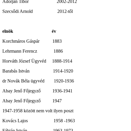
Adorján Tibor 2002-2012
Szecsődi Arnold 2012-től
elnök év
Korchmáros Gáspár 1883
Lehrmann Ferencz 1886
Horváth József Ügyvéd 1888-1914
Barabás István 1914-1920
dr Novák Béla ügyvéd 1920-1936
Abay Jenő Főjegyző 1936-1941
Abay Jenő Főjegyző 1947
1947-1958 között nem volt ilyen poszt
Kovács Lajos 1958 -1963
Fábián István 1963-1973