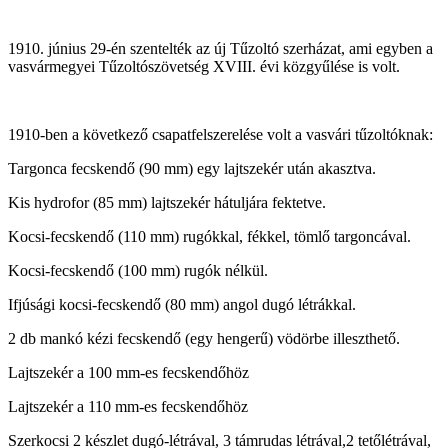
1910. június 29-én szentelték az új Tűzoltó szerházat, ami egyben a
vasvármegyei Tűzoltószövetség XVIII. évi közgyűlése is volt.
1910-ben a következő csapatfelszerelése volt a vasvári tűzoltóknak:
Targonca fecskendő (90 mm) egy lajtszekér után akasztva.
Kis hydrofor (85 mm) lajtszekér hátuljára fektetve.
Kocsi-fecskendő (110 mm) rugókkal, fékkel, tömlő targoncával.
Kocsi-fecskendő (100 mm) rugók nélkül.
Ifjúsági kocsi-fecskendő (80 mm) angol dugó létrákkal.
2 db mankó kézi fecskendő (egy hengerű) vödörbe illeszthető.
Lajtszekér a 100 mm-es fecskendőhöz
Lajtszekér a 110 mm-es fecskendőhöz
Szerkocsi 2 készlet dugó-létrával, 3 támrudas létrával,2 tetőlétrával,