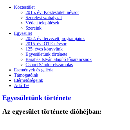
Köztestület
2015. évi Köztestületi névsor
Szerelési szabályzat
Védett települések
Szereink
Egyesület
2022. évi tervezett programjaink
2015. évi ÖTE névsor
125. éves könyvünk
Egyesületünk története
Barabás István alapító főparancsnok
Csoóri Sándor elszámolás
Események és galéria
Támogatóink
Elérhetőségeink
Adó 1%
Egyesületünk története
Az egyesület története dióhéjban: