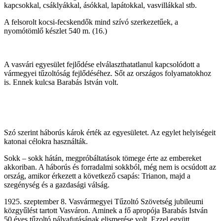
kapcsokkal, csáklyákkal, ásókkal, lapátokkal, vasvillákkal stb.
A felsorolt kocsi-fecskendők mind szívó szerkezetűek, a
nyomótömlő készlet 540 m. (16.)
A vasvári egyesület fejlődése elválaszthatatlanul kapcsolódott a
vármegyei tűzoltóság fejlődéséhez. Sőt az országos folyamatokhoz
is. Ennek kulcsa Barabás István volt.
Szó szerint háborús károk érték az egyesületet. Az egylet helyiségeit
katonai célokra használták.
Sokk – sokk hátán, megpróbáltatások tömege érte az embereket
akkoriban. A háborús és forradalmi sokkból, még nem is ocsúdott az
ország, amikor érkezett a következő csapás: Trianon, majd a
szegénység és a gazdasági válság.
1925. szeptember 8. Vasvármegyei Tűzoltó Szövetség jubileumi
közgyűlést tartott Vasváron. Aminek a fő apropója Barabás István
50 éves tűzoltó pályafutásának elismerése volt. Ezzel együtt