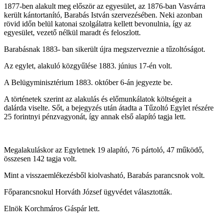
1877-ben alakult meg először az egyesület, az 1876-ban Vasvárra
került kántortanító, Barabás István szervezésében. Neki azonban
rövid időn belül katonai szolgálatra kellett bevonulnia, így az
egyesület, vezető nélkül maradt és feloszlott.
Barabásnak 1883- ban sikerült újra megszerveznie a tűzoltóságot.
Az egylet, alakuló közgyűlése 1883. június 17-én volt.
A Belügyminisztérium 1883. október 6-án jegyezte be.
A történetek szerint az alakulás és előmunkálatok költségeit a
dalárda viselte. Sőt, a bejegyzés után átadta a Tűzoltó Egylet részére
25 forintnyi pénzvagyonát, így annak első alapító tagja lett.
Megalakuláskor az Egyletnek 19 alapító, 76 pártoló, 47 működő,
összesen 142 tagja volt.
Mint a visszaemlékezésből kiolvasható, Barabás parancsnok volt.
Főparancsnokul Horváth József ügyvédet választották.
Elnök Korchmáros Gáspár lett.