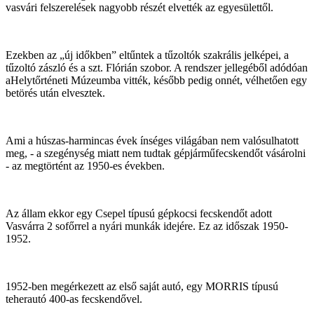
vasvári felszerelések nagyobb részét elvették az egyesülettől.
Ezekben az „új időkben” eltűntek a tűzoltók szakrális jelképei, a
tűzoltó zászló és a szt. Flórián szobor. A rendszer jellegéből adódóan
aHelytőrténeti Múzeumba vitték, később pedig onnét, vélhetően egy
betörés után elvesztek.
Ami a húszas-harmincas évek ínséges világában nem valósulhatott
meg, - a szegénység miatt nem tudtak gépjárműfecskendőt vásárolni
- az megtörtént az 1950-es években.
Az állam ekkor egy Csepel típusú gépkocsi fecskendőt adott
Vasvárra 2 sofőrrel a nyári munkák idejére. Ez az időszak 1950-
1952.
1952-ben megérkezett az első saját autó, egy MORRIS típusú
teherautó 400-as fecskendővel.