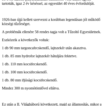
tartották, igaz 2 év késéssel, az egyesület 40 éves évfordulóját.
1926-ban újjá kellett szervezni a korábban legendásan jól működő
községi tűzőrséget.
A problémák ellenére 58 rendes tagja volt a Tűzoltó Egyesületnek.
Eszközeik a következők voltak:
1 db 90 mm targoncafecskendő, lajtszekér után akasztva.
1 db. 85 mm hydrofor lajtszekér hátuljára fektetve.
1 db. 110 mm kocsifecskendő.
1 db. 100 mm kocsifecskendő.
1 db. 80 mm ifjúsági kocsifecskendő.
Mindez 300 m nyomótömlővel ellátva.
Ez után a II. Világháború következett, majd az államosítás, mikor a