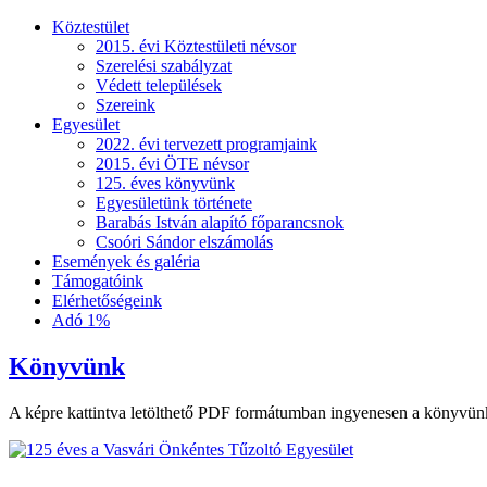
Köztestület
2015. évi Köztestületi névsor
Szerelési szabályzat
Védett települések
Szereink
Egyesület
2022. évi tervezett programjaink
2015. évi ÖTE névsor
125. éves könyvünk
Egyesületünk története
Barabás István alapító főparancsnok
Csoóri Sándor elszámolás
Események és galéria
Támogatóink
Elérhetőségeink
Adó 1%
Könyvünk
A képre kattintva letölthető PDF formátumban ingyenesen a könyvün