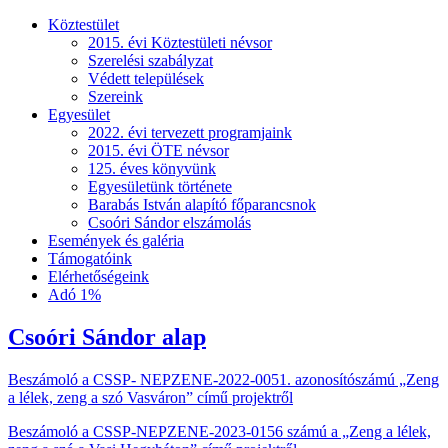
Köztestület
2015. évi Köztestületi névsor
Szerelési szabályzat
Védett települések
Szereink
Egyesület
2022. évi tervezett programjaink
2015. évi ÖTE névsor
125. éves könyvünk
Egyesületünk története
Barabás István alapító főparancsnok
Csoóri Sándor elszámolás
Események és galéria
Támogatóink
Elérhetőségeink
Adó 1%
Csoóri Sándor alap
Beszámoló a CSSP- NEPZENE-2022-0051. azonosítószámú „Zeng
a lélek, zeng a szó Vasváron” című projektről
Beszámoló a CSSP-NEPZENE-2023-0156 számú a „Zeng a lélek,