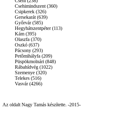
Csehi (238)
Csehimindszent (360)
Csipkerek (326)
Gersekarát (639)
Győrvár (585)
Hegyhátszentpéter (113)
Kám (395)
Olaszfa (370)
Oszkó (637)
Pácsony (293)
Petőmihályfa (209)
Püspökmolnári (848)
Rábahídvég (1022)
Szemenye (320)
Telekes (516)
Vasvár (4266)
Az oldalt Nagy Tamás készítette. -2015-