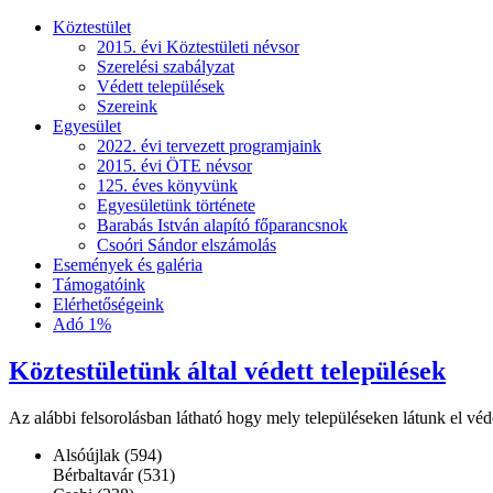
Köztestület
2015. évi Köztestületi névsor
Szerelési szabályzat
Védett települések
Szereink
Egyesület
2022. évi tervezett programjaink
2015. évi ÖTE névsor
125. éves könyvünk
Egyesületünk története
Barabás István alapító főparancsnok
Csoóri Sándor elszámolás
Események és galéria
Támogatóink
Elérhetőségeink
Adó 1%
Köztestületünk által védett települések
Az alábbi felsorolásban látható hogy mely településeken látunk el véd
Alsóújlak (594)
Bérbaltavár (531)